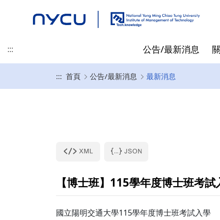
公告/最新消息
:::
:::
首頁
公告/最新消息
最新消息
最新消息
地理位置
碩士班
碩士/博士/在職專班 招生資
專任教師
先修抵免
精彩時刻
產業新尖兵
聯絡我們
榮譽/獎學金
起源
博士班
兼任教師
指導教授相關
訊
黃仕斌 教授/所長
高啟明
碩士班入學資訊
林亭汝 教授
王仁聖
博士班入學資訊
李昕潔 教授
在職專班入學資訊
蘇信寧 教授
【博士班】115學年度博士班考
畢業生就業出路
林士平 副教授
陳詩欣 副教授
國立陽明交通大學115學年度博士班考試入學