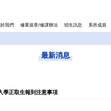
關於我們
修業規章/修課辦法
招生訊息
系所成員
核心價值
專班
退休教授
論文口試
發展沿革
跨領域學
行政人員
論文計畫
最新消息
曾國雄
袁建中
虞孝成
徐作聖
試入學正取生報到注意事項
洪志洋