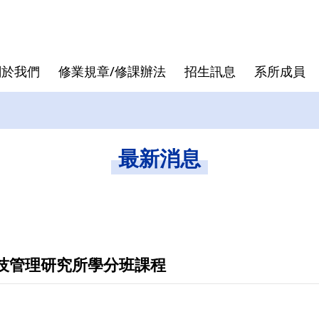
關於我們
修業規章/修課辦法
招生訊息
系所成員
核心價值
專班
退休教授
論文口試
發展沿革
跨領域學
行政人員
論文計畫
最新消息
曾國雄
袁建中
虞孝成
徐作聖
科技管理研究所學分班課程
洪志洋