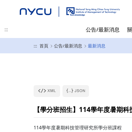
公告/最新消息
:::
:::
首頁
公告/最新消息
最新消息
最新消息
地理位置
碩士班
碩士/博士/在職專班 招生資
專任教師
先修抵免
精彩時刻
產業新尖兵
聯絡我們
榮譽/獎學金
起源
博士班
兼任教師
指導教授相關
訊
黃仕斌 教授/所長
高啟明
碩士班入學資訊
林亭汝 教授
王仁聖
博士班入學資訊
李昕潔 教授
在職專班入學資訊
蘇信寧 教授
【學分班招生】114學年度暑期
畢業生就業出路
林士平 副教授
陳詩欣 副教授
114學年度暑期科技管理研究所學分班課程