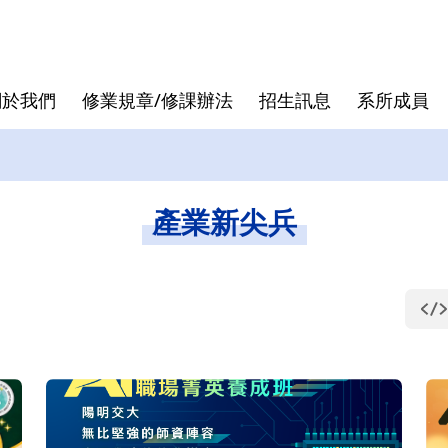
關於我們
修業規章/修課辦法
招生訊息
系所成員
核心價值
專班
退休教授
論文口試
發展沿革
跨領域學
行政人員
論文計畫
產業新尖兵
曾國雄
袁建中
虞孝成
徐作聖
洪志洋