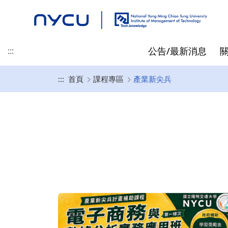
公告/最新消息
:::
:::
首頁
課程專區
產業新尖兵
最新消息
地理位置
碩士班
碩士/博士/在職專班 招生資
專任教師
先修抵免
精彩時刻
產業新尖兵
聯絡我們
榮譽/獎學金
起源
博士班
兼任教師
指導教授相關
訊
黃仕斌 教授/所長
高啟明
碩士班入學資訊
林亭汝 教授
王仁聖
博士班入學資訊
李昕潔 教授
在職專班入學資訊
蘇信寧 教授
畢業生就業出路
林士平 副教授
陳詩欣 副教授