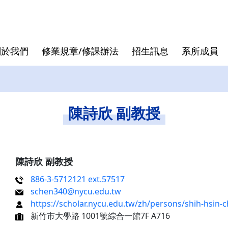
關於我們
修業規章/修課辦法
招生訊息
系所成員
核心價值
專班
退休教授
論文口試
發展沿革
跨領域學
行政人員
論文計畫
陳詩欣 副教授
曾國雄
袁建中
虞孝成
陳詩欣 副教授
徐作聖
886-3-5712121 ext.57517
schen340@nycu.edu.tw
洪志洋
https://scholar.nycu.edu.tw/zh/persons/shih-hsin-
新竹市大學路 1001號綜合一館7F A716