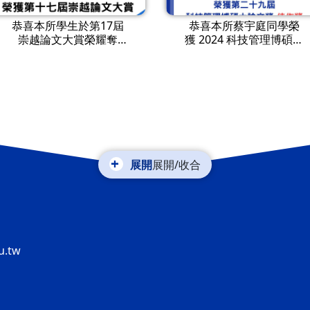
恭喜本所學生於第17屆
恭喜本所蔡宇庭同學榮
崇越論文大賞榮耀奪
獲 2024 科技管理博碩士
獎！
論文獎-佳作獎
展開/收合
u.tw