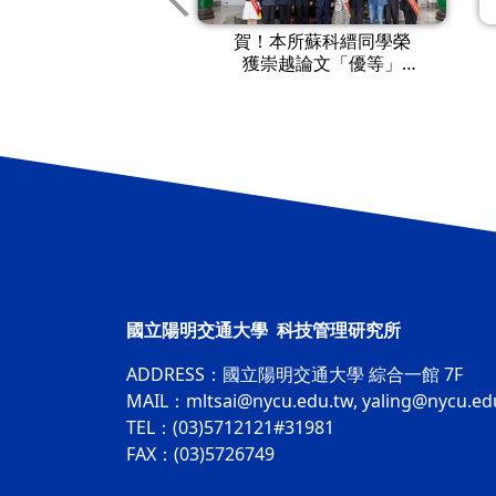
賀】林士平老師
賀！本所蘇科縉同學榮
-2「創業與新產品開
獲崇越論文「優等」
課程榮獲本校★課
獎，獲總統接見！
程卓越獎★
國立陽明交通大學 科技管理研究所
ADDRESS：
國立陽明交通大學 綜合一館 7F
MAIL：
mltsai@nycu.edu.tw
,
yaling@nycu.ed
TEL：(03)5712121#31981
FAX：(03)5726749