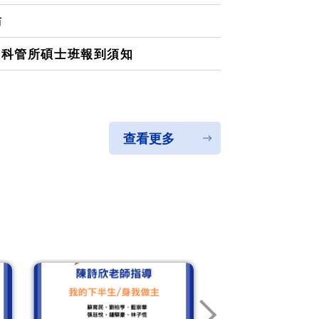
訪
度科管所碩士班報到須知
【碩士班】11
查看更多