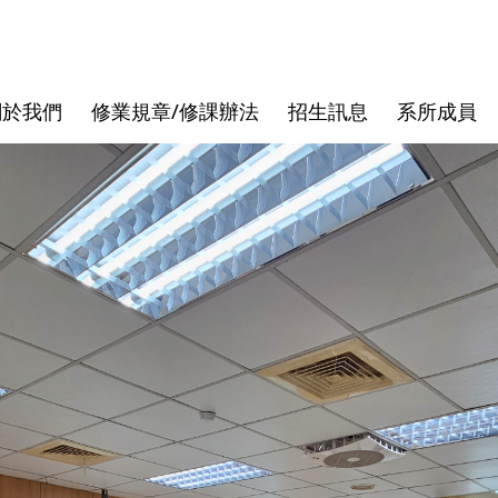
關於我們
修業規章/修課辦法
招生訊息
系所成員
核心價值
專班
退休教授
論文口試
發展沿革
跨領域學
行政人員
論文計畫
曾國雄
袁建中
虞孝成
徐作聖
洪志洋